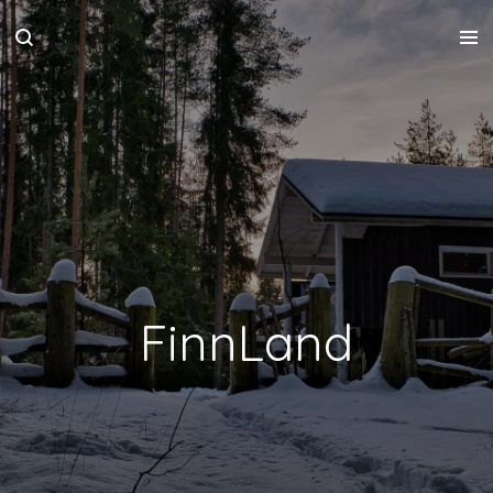
Zum
Hauptinhalt
springen
FinnLand