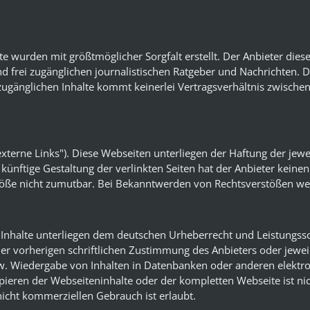
ite wurden mit größtmöglicher Sorgfalt erstellt. Der Anbieter di
und frei zugänglichen journalistischen Ratgeber und Nachrichten. 
 zugänglichen Inhalte kommt keinerlei Vertragsverhältnis zwische
terne Links"). Diese Webseiten unterliegen der Haftung der jewe
d künftige Gestaltung der verlinkten Seiten hat der Anbieter kein
stöße nicht zumutbar. Bei Bekanntwerden von Rechtsverstößen wer
n Inhalte unterliegen dem deutschen Urheberrecht und Leistungss
r vorherigen schriftlichen Zustimmung des Anbieters oder jeweilig
w. Wiedergabe von Inhalten in Datenbanken oder anderen elektr
ieren der Webseiteninhalte oder der kompletten Webseite ist nich
icht kommerziellen Gebrauch ist erlaubt.