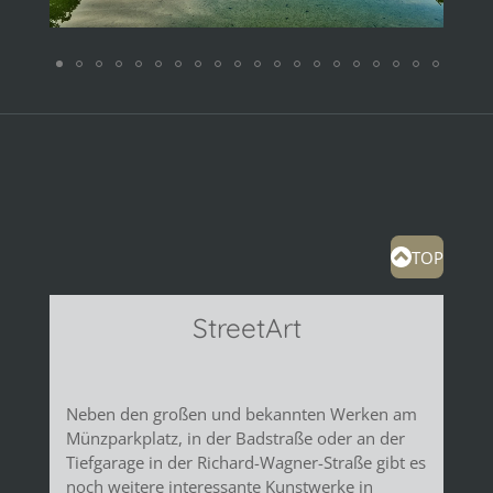
TOP
StreetArt
Neben den großen und bekannten Werken am
Münzparkplatz, in der Badstraße oder an der
Tiefgarage in der Richard-Wagner-Straße gibt es
noch weitere interessante Kunstwerke in