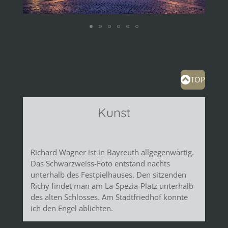
TOP
Kunst
Richard Wagner ist in Bayreuth allgegenwärtig.
Das Schwarzweiss-Foto entstand nachts
unterhalb des Festpielhauses. Den sitzenden
Richy findet man am La-Spezia-Platz unterhalb
des alten Schlosses. Am Stadtfriedhof konnte
ich den Engel ablichten.