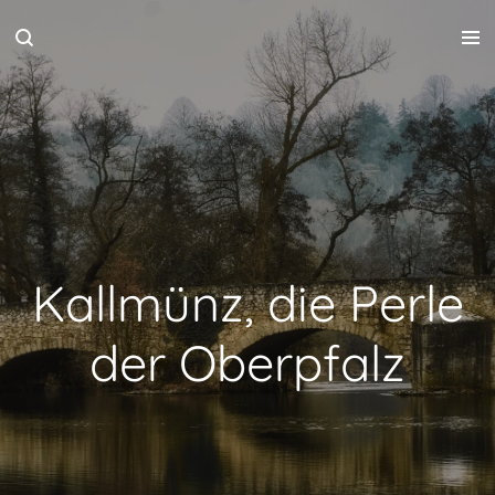
Zum
Hauptinhalt
springen
Kallmünz, die Perle
der Oberpfalz