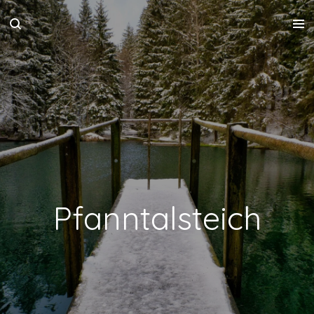
Zum
Hauptinhalt
springen
Pfanntalsteich